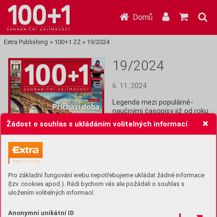
Domů
Extra Publishing
»
100+1 ZZ
»
19/2024
19/2024
6. 11. 2024
Legenda mezi populárně-
naučnými časopisy již od roku 
1964! Stoplusjednička je 
Žádost o souhlas s ukládáním volitelných informací
čtrnáctideník plný informací z 
celého světa: Historie, věda,  
technika, lidé, společnost a 
další zajímavosti.
Pro základní fungování webu nepotřebujeme ukládat žádné informace
Koupit (49 Kč)
(tzv. cookies apod.). Rádi bychom vás ale požádali o souhlas s
uložením volitelných informací:
Předplatit
Anonymní unikátní ID