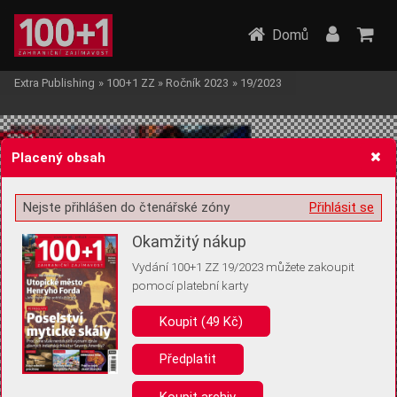
Domů
Extra Publishing
»
100+1 ZZ
»
Ročník 2023
»
19/2023
Placený obsah
Nejste přihlášen do čtenářské zóny
Přihlásit se
Žádost o souhlas s ukládáním volitelných informací
Okamžitý nákup
Vydání 100+1 ZZ 19/2023 můžete zakoupit
pomocí platební karty
Koupit (49 Kč)
Pro základní fungování webu nepotřebujeme ukládat žádné informace
(tzv. cookies apod.). Rádi bychom vás ale požádali o souhlas s
uložením volitelných informací:
Předplatit
Anonymní unikátní ID
Koupit archiv