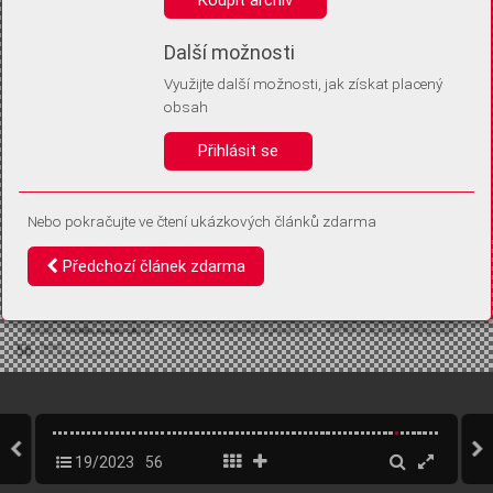
Díky němu příště poznáme, že se jedná o stejné zařízení, a
budeme tak moci přesněji vyhodnotit návštěvnost.
Identifikátor je zcela anonymní.
Další možnosti
Využijte další možnosti, jak získat placený
Vaše souhlasy a odmítnutí si ukládáme do vašeho zařízení, abychom se
obsah
vás už příště znovu neptali. Můžete je kdykoli později upravit ve Správě
cookies
Přihlásit se
Souhlasím
Odmítám
Nebo pokračujte ve čtení ukázkových článků zdarma
Předchozí článek zdarma
19/2023
56