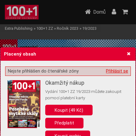
Domů
Extra Publishing
»
100+1 ZZ
»
Ročník 2023
»
19/2023
Placený obsah
Nejste přihlášen do čtenářské zóny
Přihlásit se
Žádost o souhlas s ukládáním volitelných informací
Okamžitý nákup
Vydání 100+1 ZZ 19/2023 můžete zakoupit
pomocí platební karty
Koupit (49 Kč)
Pro základní fungování webu nepotřebujeme ukládat žádné informace
(tzv. cookies apod.). Rádi bychom vás ale požádali o souhlas s
uložením volitelných informací:
Předplatit
Anonymní unikátní ID
Koupit archiv