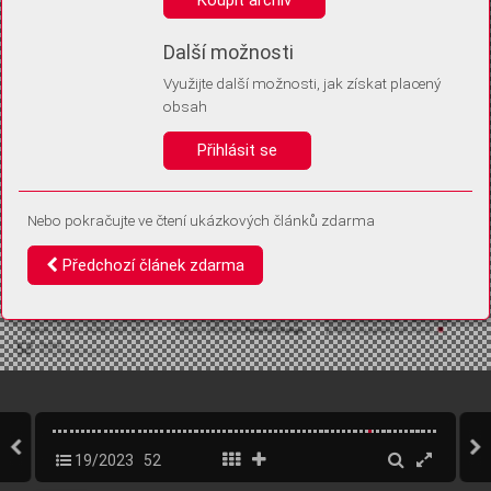
Díky němu příště poznáme, že se jedná o stejné zařízení, a
budeme tak moci přesněji vyhodnotit návštěvnost.
Identifikátor je zcela anonymní.
Další možnosti
Využijte další možnosti, jak získat placený
Vaše souhlasy a odmítnutí si ukládáme do vašeho zařízení, abychom se
obsah
vás už příště znovu neptali. Můžete je kdykoli později upravit ve Správě
cookies
Přihlásit se
Souhlasím
Odmítám
Nebo pokračujte ve čtení ukázkových článků zdarma
Předchozí článek zdarma
19/2023
52