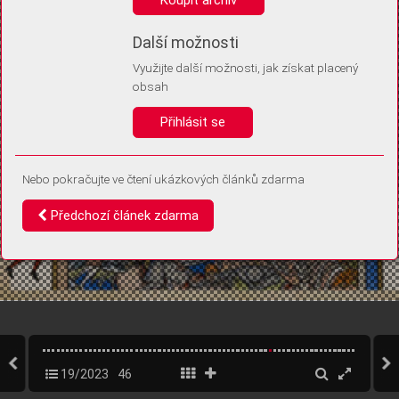
Díky němu příště poznáme, že se jedná o stejné zařízení, a
budeme tak moci přesněji vyhodnotit návštěvnost.
Identifikátor je zcela anonymní.
Další možnosti
Využijte další možnosti, jak získat placený
Vaše souhlasy a odmítnutí si ukládáme do vašeho zařízení, abychom se
obsah
vás už příště znovu neptali. Můžete je kdykoli později upravit ve Správě
cookies
Přihlásit se
Souhlasím
Odmítám
Nebo pokračujte ve čtení ukázkových článků zdarma
Předchozí článek zdarma
19/2023
46