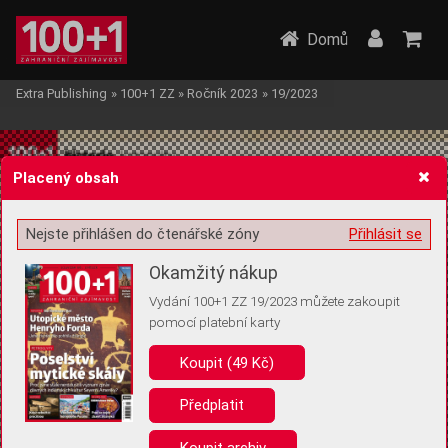
Domů
Extra Publishing
»
100+1 ZZ
»
Ročník 2023
»
19/2023
Placený obsah
Nejste přihlášen do čtenářské zóny
Přihlásit se
Žádost o souhlas s ukládáním volitelných informací
Okamžitý nákup
Vydání 100+1 ZZ 19/2023 můžete zakoupit
pomocí platební karty
Koupit (49 Kč)
Pro základní fungování webu nepotřebujeme ukládat žádné informace
(tzv. cookies apod.). Rádi bychom vás ale požádali o souhlas s
uložením volitelných informací:
Předplatit
Anonymní unikátní ID
Koupit archiv