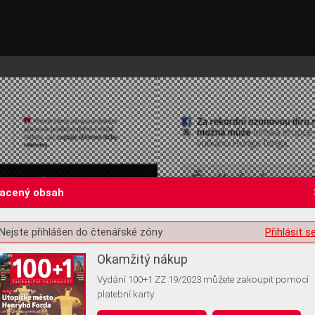
lacený obsah
Nejste přihlášen do čtenářské zóny
Přihlásit s
st o souhlas s ukládáním volitelných informací
Okamžitý nákup
Vydání 100+1 ZZ 19/2023 můžete zakoupit pomocí
platební karty