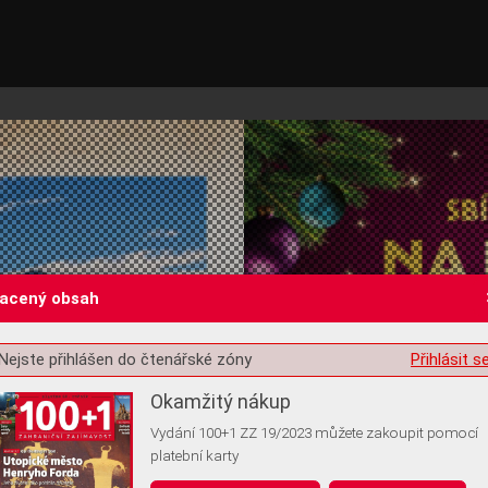
lacený obsah
Nejste přihlášen do čtenářské zóny
Přihlásit s
st o souhlas s ukládáním volitelných informací
Okamžitý nákup
Vydání 100+1 ZZ 19/2023 můžete zakoupit pomocí
platební karty