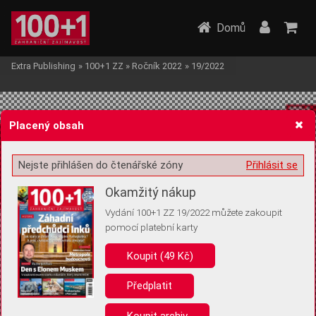
Domů
Extra Publishing
»
100+1 ZZ
»
Ročník 2022
»
19/2022
Placený obsah
Nejste přihlášen do čtenářské zóny
Přihlásit se
Žádost o souhlas s ukládáním volitelných informací
Okamžitý nákup
Vydání 100+1 ZZ 19/2022 můžete zakoupit
pomocí platební karty
Koupit (49 Kč)
Pro základní fungování webu nepotřebujeme ukládat žádné informace
(tzv. cookies apod.). Rádi bychom vás ale požádali o souhlas s
uložením volitelných informací:
Předplatit
Anonymní unikátní ID
Koupit archiv