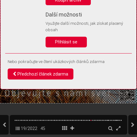
Díky němu příště poznáme, že se jedná o stejné zařízení, a
budeme tak moci přesněji vyhodnotit návštěvnost.
Identifikátor je zcela anonymní.
Další možnosti
Využijte další možnosti, jak získat placený
Vaše souhlasy a odmítnutí si ukládáme do vašeho zařízení, abychom se
obsah
vás už příště znovu neptali. Můžete je kdykoli později upravit ve Správě
cookies
Přihlásit se
Souhlasím
Odmítám
Nebo pokračujte ve čtení ukázkových článků zdarma
Předchozí článek zdarma
19/2022
45