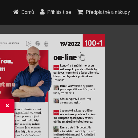
Domů
Přihlásit se
Předplatné a nákupy
19
/2022
eet roku
 Médium r
oku
t
on-line
ír
ou, 
L
ondýňané snášeli moro
vou 
m 
nákazu pokojně, ale důležité b
ylo 
udržovat neztenč
ené zásoby alk
oholu, 
. 
kterým se obyvatelé pr
oti nákaze 
„chránili“
.
et mu 
Daniel W
ühr:
 Někdo by
 jim měl
e
pomalu po 500 letech říct, že už 
žádný mor
 není. :-)
Šárka Grygero
vá: 
V
alaši mají 
stejnou strategii. :-)
ená příliš zatěžující charitu amusí 
Japonský ř
etězec rychlého 
ačít platit P
entagon. Lidé mu vmetli,
občerstvení př
edstavil v
 rámci 
ako nejbohatší muž planety si jistě 
své kampaně spací p
ytle ve 
tvaru 
e udržov
ání systému dovolit, když 
obřího smaženého kuřecího prsa.
hce jako „hračku“ za desítky miliard 
Roman Jak
eš: 
No, dobrý
. Ale
rů koupit síť  
T
witter
. Jeho twittero
-
v kanadsk
é divočině bych 
v tom 
čet vřel aM
usk se hájil, že se 
„snaží
kvůli medvědům nespal. Pokud nějaký 
. 
r
ánit eskalaci anechce třetí světov
ou“