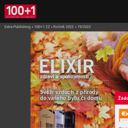
Extra Publishing
»
100+1 ZZ
»
Ročník 2022
»
19/2022
ELIXÍR
ELIXÍR
ELIXÍR
zdraví a spokojenosti...
Svěží vzduch z přírody 
do vašeho bytu či domu
Žádo