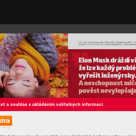
Unie vydavatelů 
Časopis roku 2013 a 2012 
+ 
Hvěz
da roku 2012 
T
w
•
Akademie věd ČR SCIAP
 2012 
1. místo
Periodikum
 + 
1. místo
Interne
Elon Musk dráždí 
v
že lze každý
 pr
oblé
vyř
ešit inženýr
sky
A
 neschopnost mlč
po
věst ne
vylepšuj
st o souhlas s ukládáním volitelných informací
znam
V
ážení čtenáři,
jej z
sotva byste dnes našli kontro
verznější 
že j
postavu než miliardáře avynálezce 
můž
Elona M
uska. Jeho zvyk přicházet se 
si c
zdánlivě nesplnitelnými vizemi, aby je 
dola
vzápětí jako buldozer uvedl do reality
, 
vý ú
mu vynesla status génia. Současně se 
zab