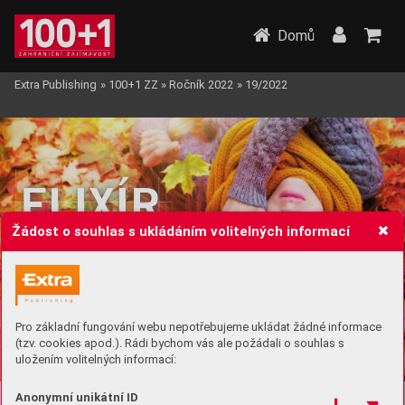
Domů
Extra Publishing
»
100+1 ZZ
»
Ročník 2022
»
19/2022
ELIXÍR
ELIXÍR
ELIXÍR
zdraví a spokojenosti...
Žádost o souhlas s ukládáním volitelných informací
Svěží vzduch z přírody 
do vašeho bytu či domu
Pro základní fungování webu nepotřebujeme ukládat žádné informace
(tzv. cookies apod.). Rádi bychom vás ale požádali o souhlas s
uložením volitelných informací:
Víte, proč 
se na horách, 
v lese, po 
bouřce, u moře 
či
Anonymní unikátní ID
u 
splavu 
cítíte 
tak 
dobře? 
Je 
to 
proto, 
že 
na 
těchto
P
r
oč ionizovat vzduch?
P
P
roč 
roč 
ionizovat 
ionizovat 
vzduch?
vzduch?