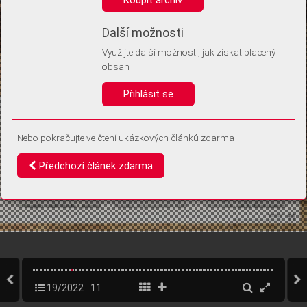
Díky němu příště poznáme, že se jedná o stejné zařízení, a
budeme tak moci přesněji vyhodnotit návštěvnost.
Identifikátor je zcela anonymní.
Další možnosti
Využijte další možnosti, jak získat placený
Vaše souhlasy a odmítnutí si ukládáme do vašeho zařízení, abychom se
obsah
vás už příště znovu neptali. Můžete je kdykoli později upravit ve Správě
cookies
Přihlásit se
Souhlasím
Odmítám
Nebo pokračujte ve čtení ukázkových článků zdarma
Předchozí článek zdarma
19/2022
11