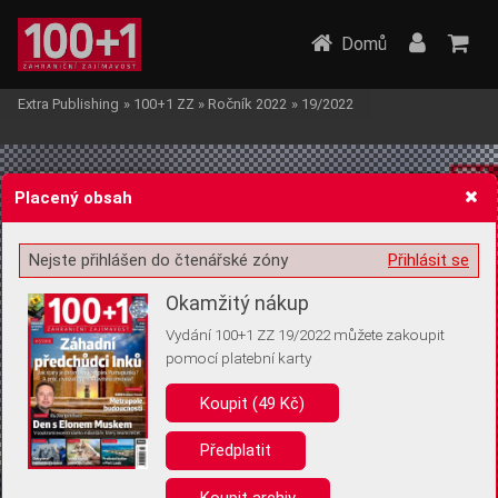
Domů
Extra Publishing
»
100+1 ZZ
»
Ročník 2022
»
19/2022
Placený obsah
Nejste přihlášen do čtenářské zóny
Přihlásit se
Žádost o souhlas s ukládáním volitelných informací
Okamžitý nákup
Vydání 100+1 ZZ 19/2022 můžete zakoupit
pomocí platební karty
Koupit (49 Kč)
Pro základní fungování webu nepotřebujeme ukládat žádné informace
(tzv. cookies apod.). Rádi bychom vás ale požádali o souhlas s
uložením volitelných informací:
Předplatit
Anonymní unikátní ID
Koupit archiv