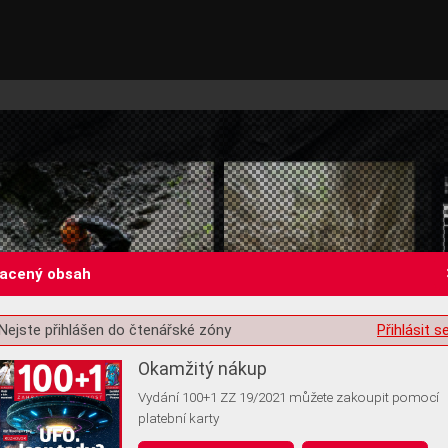
lacený obsah
Nejste přihlášen do čtenářské zóny
Přihlásit s
st o souhlas s ukládáním volitelných informací
Okamžitý nákup
Vydání 100+1 ZZ 19/2021 můžete zakoupit pomocí
platební karty