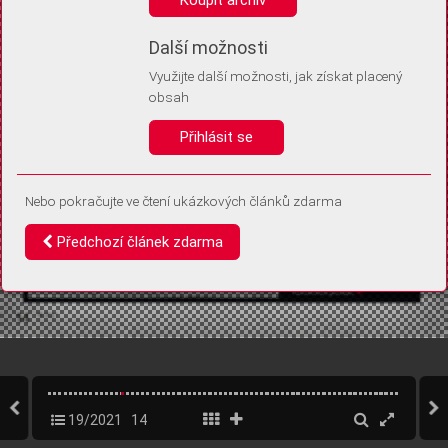
Díky němu příště poznáme, že se jedná o stejné zařízení, a
budeme tak moci přesněji vyhodnotit návštěvnost.
Identifikátor je zcela anonymní.
Další možnosti
Využijte další možnosti, jak získat placený
Vaše souhlasy a odmítnutí si ukládáme do vašeho zařízení, abychom se
obsah
vás už příště znovu neptali. Můžete je kdykoli později upravit ve Správě
cookies
Přihlásit se
Souhlasím
Odmítám
Nebo pokračujte ve čtení ukázkových článků zdarma
Předchozí článek zdarma
19/2021
14