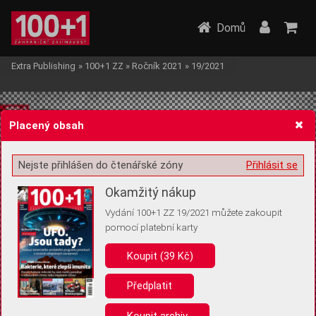
Domů
Extra Publishing
»
100+1 ZZ
»
Ročník 2021
»
19/2021
Placený obsah
Nejste přihlášen do čtenářské zóny
Přihlásit se
Žádost o souhlas s ukládáním volitelných informací
Okamžitý nákup
Vydání 100+1 ZZ 19/2021 můžete zakoupit
pomocí platební karty
Koupit (39 Kč)
Pro základní fungování webu nepotřebujeme ukládat žádné informace
(tzv. cookies apod.). Rádi bychom vás ale požádali o souhlas s
uložením volitelných informací:
Předplatit
Anonymní unikátní ID
Koupit archiv