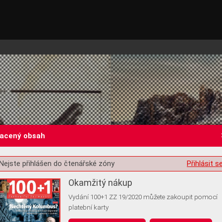
lacený obsah
Nejste přihlášen do čtenářské zóny
Přihlásit s
st o souhlas s ukládáním volitelných informací
Okamžitý nákup
Vydání 100+1 ZZ 19/2020 můžete zakoupit pomocí
platební karty