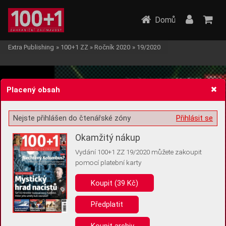
Domů
Extra Publishing
»
100+1 ZZ
»
Ročník 2020
»
19/2020
Placený obsah
Nejste přihlášen do čtenářské zóny
Přihlásit se
Žádost o souhlas s ukládáním volitelných informací
Okamžitý nákup
Vydání 100+1 ZZ 19/2020 můžete zakoupit
pomocí platební karty
Koupit (39 Kč)
Pro základní fungování webu nepotřebujeme ukládat žádné informace
(tzv. cookies apod.). Rádi bychom vás ale požádali o souhlas s
uložením volitelných informací:
Předplatit
Anonymní unikátní ID
Koupit archiv