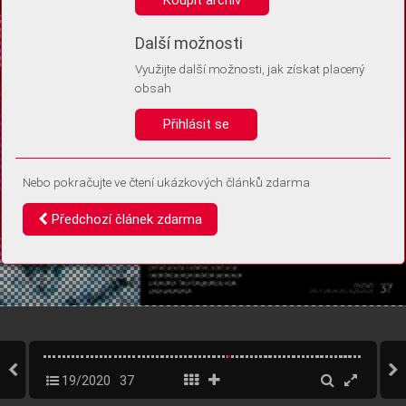
Díky němu příště poznáme, že se jedná o stejné zařízení, a
budeme tak moci přesněji vyhodnotit návštěvnost.
Identifikátor je zcela anonymní.
Další možnosti
Využijte další možnosti, jak získat placený
Vaše souhlasy a odmítnutí si ukládáme do vašeho zařízení, abychom se
obsah
vás už příště znovu neptali. Můžete je kdykoli později upravit ve Správě
cookies
Přihlásit se
Souhlasím
Odmítám
Nebo pokračujte ve čtení ukázkových článků zdarma
Předchozí článek zdarma
19/2020
37