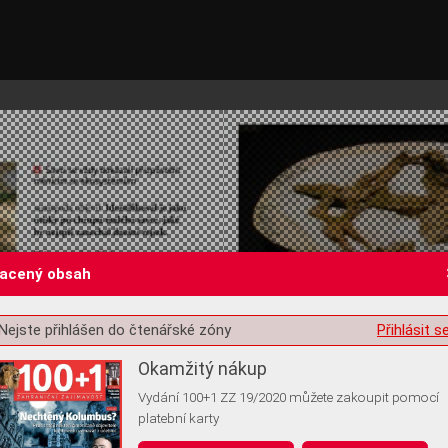
lacený obsah
Nejste přihlášen do čtenářské zóny
Přihlásit s
st o souhlas s ukládáním volitelných informací
Okamžitý nákup
Vydání 100+1 ZZ 19/2020 můžete zakoupit pomocí
platební karty