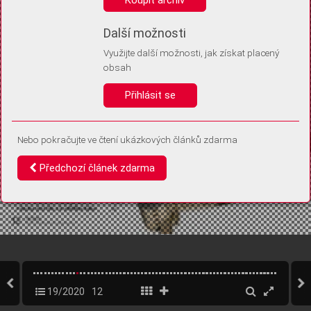
Díky němu příště poznáme, že se jedná o stejné zařízení, a
budeme tak moci přesněji vyhodnotit návštěvnost.
Identifikátor je zcela anonymní.
Další možnosti
Využijte další možnosti, jak získat placený
Vaše souhlasy a odmítnutí si ukládáme do vašeho zařízení, abychom se
obsah
vás už příště znovu neptali. Můžete je kdykoli později upravit ve Správě
cookies
Přihlásit se
Souhlasím
Odmítám
Nebo pokračujte ve čtení ukázkových článků zdarma
Předchozí článek zdarma
19/2020
12