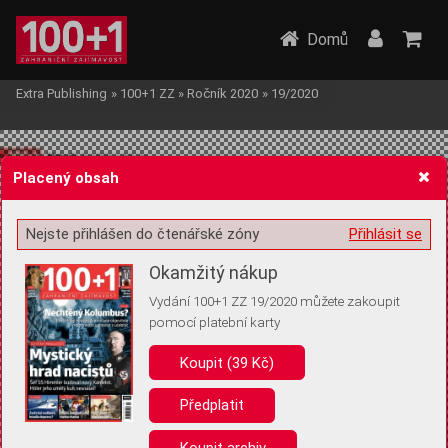
Domů
Extra Publishing
»
100+1 ZZ
»
Ročník 2020
»
19/2020
Placený obsah
Nejste přihlášen do čtenářské zóny
Přihlásit se
Žádost o souhlas s ukládáním volitelných informací
Okamžitý nákup
Vydání 100+1 ZZ 19/2020 můžete zakoupit
pomocí platební karty
Koupit (39 Kč)
Pro základní fungování webu nepotřebujeme ukládat žádné informace
(tzv. cookies apod.). Rádi bychom vás ale požádali o souhlas s
uložením volitelných informací:
Předplatit
Anonymní unikátní ID
Koupit archiv