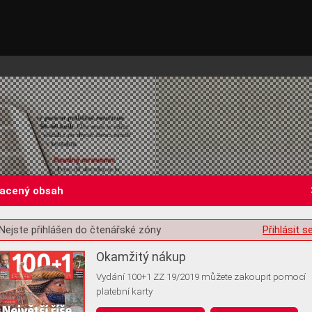
lacený obsah
Nejste přihlášen do čtenářské zóny
Přihlásit s
st o souhlas s ukládáním volitelných informací
Okamžitý nákup
Vydání 100+1 ZZ 19/2019 můžete zakoupit pomocí
platební karty