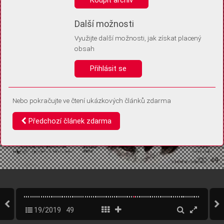
Díky němu příště poznáme, že se jedná o stejné zařízení, a
budeme tak moci přesněji vyhodnotit návštěvnost.
Identifikátor je zcela anonymní.
Další možnosti
Využijte další možnosti, jak získat placený
Vaše souhlasy a odmítnutí si ukládáme do vašeho zařízení, abychom se
obsah
vás už příště znovu neptali. Můžete je kdykoli později upravit ve Správě
cookies
Přihlásit se
Souhlasím
Odmítám
Nebo pokračujte ve čtení ukázkových článků zdarma
Předchozí článek zdarma
19/2019
49