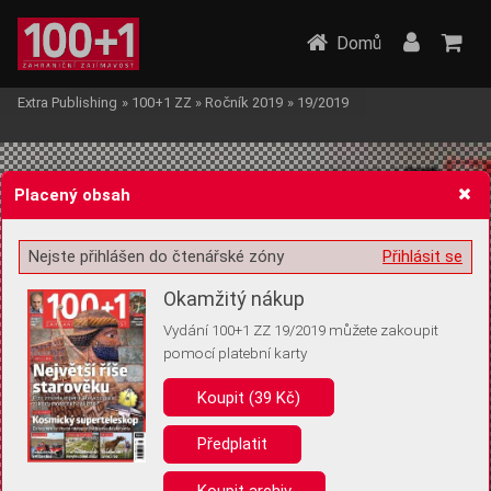
Domů
Extra Publishing
»
100+1 ZZ
»
Ročník 2019
»
19/2019
Placený obsah
Nejste přihlášen do čtenářské zóny
Přihlásit se
Žádost o souhlas s ukládáním volitelných informací
Okamžitý nákup
Vydání 100+1 ZZ 19/2019 můžete zakoupit
pomocí platební karty
Koupit (39 Kč)
Pro základní fungování webu nepotřebujeme ukládat žádné informace
(tzv. cookies apod.). Rádi bychom vás ale požádali o souhlas s
uložením volitelných informací:
Předplatit
Anonymní unikátní ID
Koupit archiv