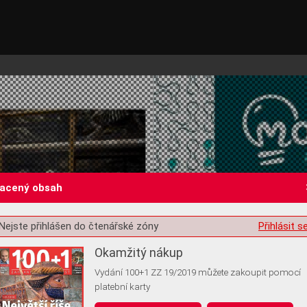
lacený obsah
Nejste přihlášen do čtenářské zóny
Přihlásit s
st o souhlas s ukládáním volitelných informací
Okamžitý nákup
Vydání 100+1 ZZ 19/2019 můžete zakoupit pomocí
platební karty