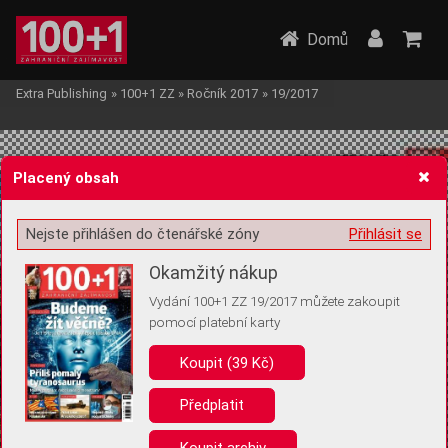
Domů
Extra Publishing
»
100+1 ZZ
»
Ročník 2017
»
19/2017
Placený obsah
Nejste přihlášen do čtenářské zóny
Přihlásit se
Žádost o souhlas s ukládáním volitelných informací
Okamžitý nákup
Vydání 100+1 ZZ 19/2017 můžete zakoupit
pomocí platební karty
Koupit (39 Kč)
Pro základní fungování webu nepotřebujeme ukládat žádné informace
(tzv. cookies apod.). Rádi bychom vás ale požádali o souhlas s
uložením volitelných informací:
Předplatit
Anonymní unikátní ID
Koupit archiv