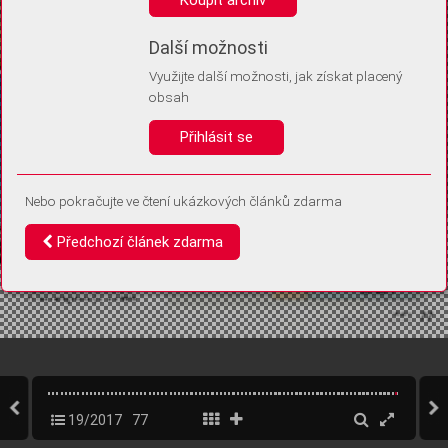
Díky němu příště poznáme, že se jedná o stejné zařízení, a
budeme tak moci přesněji vyhodnotit návštěvnost.
Identifikátor je zcela anonymní.
Další možnosti
Využijte další možnosti, jak získat placený
Vaše souhlasy a odmítnutí si ukládáme do vašeho zařízení, abychom se
obsah
vás už příště znovu neptali. Můžete je kdykoli později upravit ve Správě
cookies
Přihlásit se
Souhlasím
Odmítám
Nebo pokračujte ve čtení ukázkových článků zdarma
Předchozí článek zdarma
19/2017
77