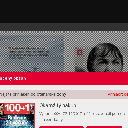
lacený obsah
Nejste přihlášen do čtenářské zóny
Přihlásit s
st o souhlas s ukládáním volitelných informací
Okamžitý nákup
Vydání 100+1 ZZ 19/2017 můžete zakoupit pomocí
platební karty