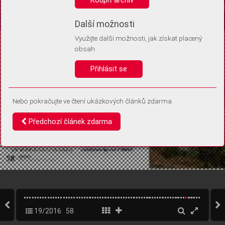
Díky němu příště poznáme, že se jedná o stejné zařízení, a
budeme tak moci přesněji vyhodnotit návštěvnost.
Identifikátor je zcela anonymní.
Další možnosti
Využijte další možnosti, jak získat placený
Vaše souhlasy a odmítnutí si ukládáme do vašeho zařízení, abychom se
obsah
vás už příště znovu neptali. Můžete je kdykoli později upravit ve Správě
cookies
Přihlásit se
Souhlasím
Odmítám
Nebo pokračujte ve čtení ukázkových článků zdarma
Předchozí článek zdarma
19/2016
58