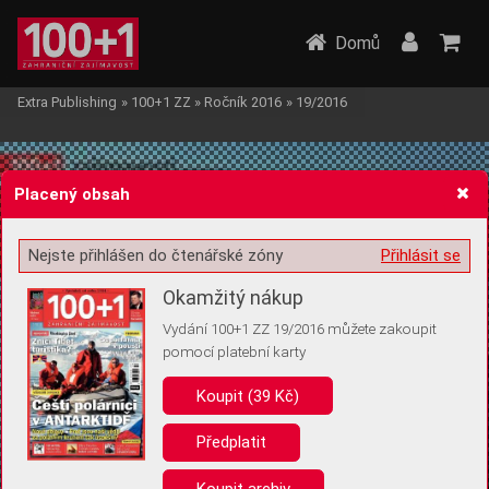
Domů
Extra Publishing
»
100+1 ZZ
»
Ročník 2016
»
19/2016
Placený obsah
Nejste přihlášen do čtenářské zóny
Přihlásit se
Žádost o souhlas s ukládáním volitelných informací
Okamžitý nákup
Vydání 100+1 ZZ 19/2016 můžete zakoupit
pomocí platební karty
Koupit (39 Kč)
Pro základní fungování webu nepotřebujeme ukládat žádné informace
(tzv. cookies apod.). Rádi bychom vás ale požádali o souhlas s
uložením volitelných informací:
Předplatit
Anonymní unikátní ID
Koupit archiv