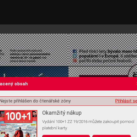
lacený obsah
Nejste přihlášen do čtenářské zóny
Přihlásit s
st o souhlas s ukládáním volitelných informací
Okamžitý nákup
Vydání 100+1 ZZ 19/2016 můžete zakoupit pomocí
platební karty