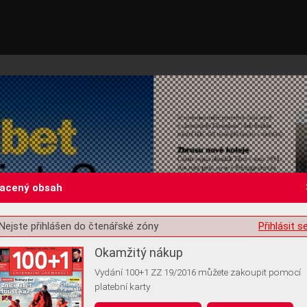
lacený obsah
Nejste přihlášen do čtenářské zóny
Přihlásit s
st o souhlas s ukládáním volitelných informací
Okamžitý nákup
Vydání 100+1 ZZ 19/2016 můžete zakoupit pomocí
platební karty