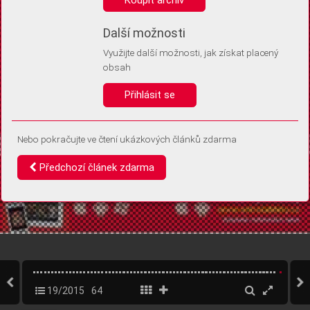
Díky němu příště poznáme, že se jedná o stejné zařízení, a
budeme tak moci přesněji vyhodnotit návštěvnost.
Identifikátor je zcela anonymní.
Další možnosti
Využijte další možnosti, jak získat placený
Vaše souhlasy a odmítnutí si ukládáme do vašeho zařízení, abychom se
obsah
vás už příště znovu neptali. Můžete je kdykoli později upravit ve Správě
cookies
Přihlásit se
Souhlasím
Odmítám
Nebo pokračujte ve čtení ukázkových článků zdarma
Předchozí článek zdarma
19/2015
64