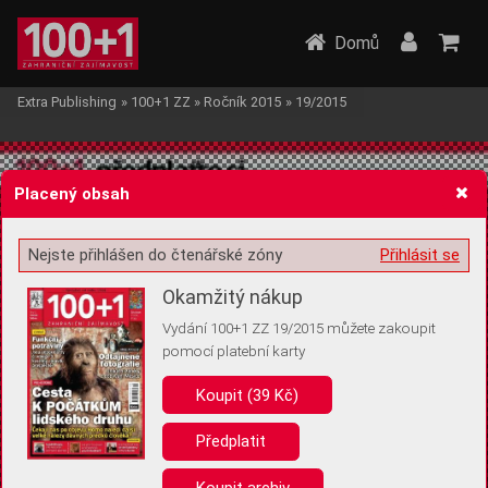
Domů
Extra Publishing
»
100+1 ZZ
»
Ročník 2015
»
19/2015
Placený obsah
Nejste přihlášen do čtenářské zóny
Přihlásit se
Žádost o souhlas s ukládáním volitelných informací
Okamžitý nákup
Vydání 100+1 ZZ 19/2015 můžete zakoupit
pomocí platební karty
Koupit (39 Kč)
Pro základní fungování webu nepotřebujeme ukládat žádné informace
(tzv. cookies apod.). Rádi bychom vás ale požádali o souhlas s
uložením volitelných informací:
Předplatit
Anonymní unikátní ID
Koupit archiv