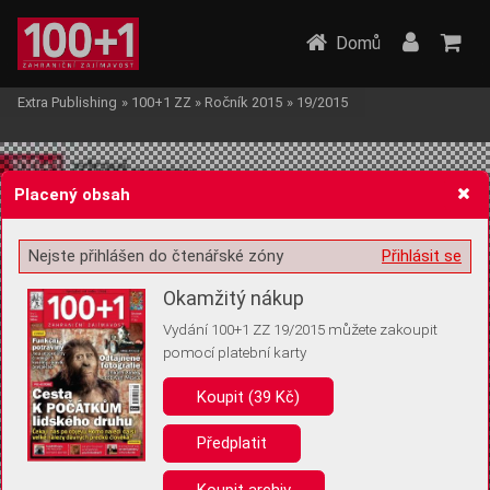
Domů
Extra Publishing
»
100+1 ZZ
»
Ročník 2015
»
19/2015
Placený obsah
Nejste přihlášen do čtenářské zóny
Přihlásit se
Žádost o souhlas s ukládáním volitelných informací
Okamžitý nákup
Vydání 100+1 ZZ 19/2015 můžete zakoupit
pomocí platební karty
Koupit (39 Kč)
Pro základní fungování webu nepotřebujeme ukládat žádné informace
(tzv. cookies apod.). Rádi bychom vás ale požádali o souhlas s
uložením volitelných informací:
Předplatit
Anonymní unikátní ID
Koupit archiv