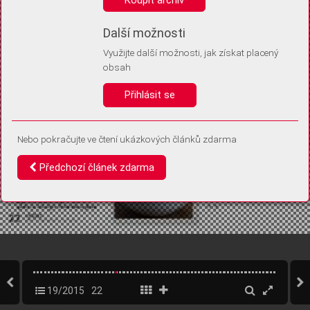
Díky němu příště poznáme, že se jedná o stejné zařízení, a
budeme tak moci přesněji vyhodnotit návštěvnost.
Identifikátor je zcela anonymní.
Další možnosti
Využijte další možnosti, jak získat placený
Vaše souhlasy a odmítnutí si ukládáme do vašeho zařízení, abychom se
obsah
vás už příště znovu neptali. Můžete je kdykoli později upravit ve Správě
cookies
Přihlásit se
Souhlasím
Odmítám
Nebo pokračujte ve čtení ukázkových článků zdarma
Předchozí článek zdarma
19/2015
22