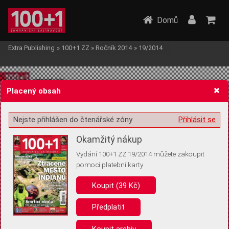
Domů
Extra Publishing
»
100+1 ZZ
»
Ročník 2014
»
19/2014
Placený obsah
Nejste přihlášen do čtenářské zóny
Přihlásit se
Žádost o souhlas s ukládáním volitelných informací
Okamžitý nákup
Vydání 100+1 ZZ 19/2014 můžete zakoupit
pomocí platební karty
Koupit (39 Kč)
Pro základní fungování webu nepotřebujeme ukládat žádné informace
(tzv. cookies apod.). Rádi bychom vás ale požádali o souhlas s
uložením volitelných informací:
Předplatit
Anonymní unikátní ID
Koupit archiv