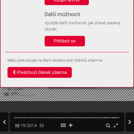
Díky němu příště poznáme, že se jedná o stejné zařízení, a
budeme tak moci přesněji vyhodnotit návštěvnost.
Identifikátor je zcela anonymní.
Další možnosti
Využijte další možnosti, jak získat placený
Vaše souhlasy a odmítnutí si ukládáme do vašeho zařízení, abychom se
obsah
vás už příště znovu neptali. Můžete je kdykoli později upravit ve Správě
cookies
Přihlásit se
Souhlasím
Odmítám
Nebo pokračujte ve čtení ukázkových článků zdarma
Předchozí článek zdarma
19/2014
30