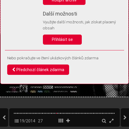
Díky němu příště poznáme, že se jedná o stejné zařízení, a
budeme tak moci přesněji vyhodnotit návštěvnost.
Identifikátor je zcela anonymní.
Další možnosti
Využijte další možnosti, jak získat placený
Vaše souhlasy a odmítnutí si ukládáme do vašeho zařízení, abychom se
obsah
vás už příště znovu neptali. Můžete je kdykoli později upravit ve Správě
cookies
Přihlásit se
Souhlasím
Odmítám
Nebo pokračujte ve čtení ukázkových článků zdarma
Předchozí článek zdarma
19/2014
27