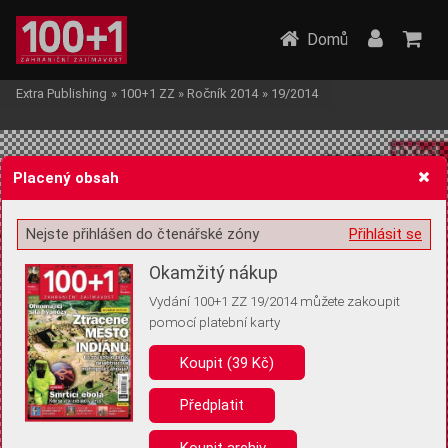
Domů
Extra Publishing
»
100+1 ZZ
»
Ročník 2014
»
19/2014
Placený obsah
Nejste přihlášen do čtenářské zóny
Přihlásit se
Žádost o souhlas s ukládáním volitelných informací
Okamžitý nákup
Vydání 100+1 ZZ 19/2014 můžete zakoupit
pomocí platební karty
Koupit (39 Kč)
Pro základní fungování webu nepotřebujeme ukládat žádné informace
(tzv. cookies apod.). Rádi bychom vás ale požádali o souhlas s
uložením volitelných informací:
Předplatit
Anonymní unikátní ID
Koupit archiv