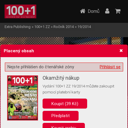
Domů
Extra Publishing
»
100+1 ZZ
»
Ročník 2014
»
19/2014
Placený obsah
Nejste přihlášen do čtenářské zóny
Přihlásit se
Žádost o souhlas s ukládáním volitelných informací
Okamžitý nákup
Vydání 100+1 ZZ 19/2014 můžete zakoupit
pomocí platební karty
Koupit (39 Kč)
Pro základní fungování webu nepotřebujeme ukládat žádné informace
(tzv. cookies apod.). Rádi bychom vás ale požádali o souhlas s
uložením volitelných informací:
Předplatit
Anonymní unikátní ID
Koupit archiv