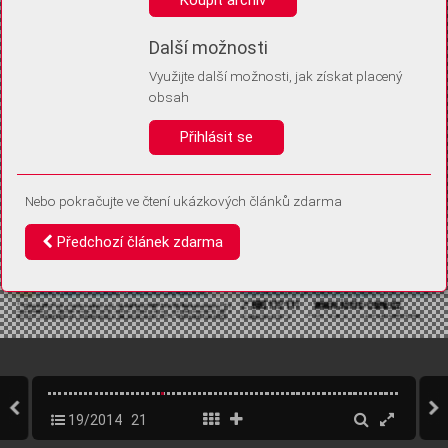
Díky němu příště poznáme, že se jedná o stejné zařízení, a
budeme tak moci přesněji vyhodnotit návštěvnost.
Identifikátor je zcela anonymní.
Další možnosti
Využijte další možnosti, jak získat placený
Vaše souhlasy a odmítnutí si ukládáme do vašeho zařízení, abychom se
obsah
vás už příště znovu neptali. Můžete je kdykoli později upravit ve Správě
cookies
Přihlásit se
Souhlasím
Odmítám
Nebo pokračujte ve čtení ukázkových článků zdarma
Předchozí článek zdarma
19/2014
21