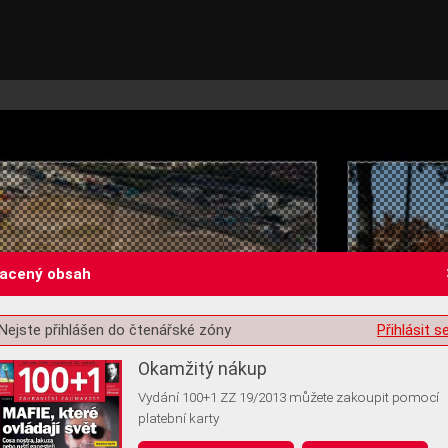
lacený obsah
Nejste přihlášen do čtenářské zóny
Přihlásit s
st o souhlas s ukládáním volitelných informací
Okamžitý nákup
Vydání 100+1 ZZ 19/2013 můžete zakoupit pomocí
platební karty