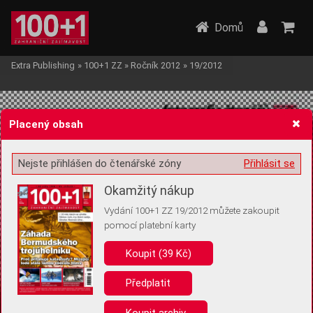
Domů
Extra Publishing
»
100+1 ZZ
»
Ročník 2012
»
19/2012
Placený obsah
Nejste přihlášen do čtenářské zóny
Přihlásit se
Žádost o souhlas s ukládáním volitelných informací
Okamžitý nákup
Vydání 100+1 ZZ 19/2012 můžete zakoupit
pomocí platební karty
Koupit (39 Kč)
Pro základní fungování webu nepotřebujeme ukládat žádné informace
(tzv. cookies apod.). Rádi bychom vás ale požádali o souhlas s
uložením volitelných informací:
Předplatit
Anonymní unikátní ID
Koupit archiv