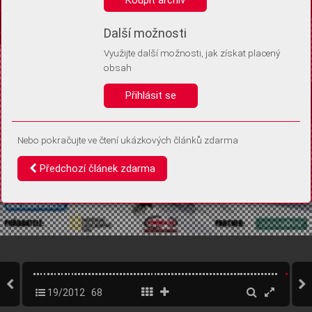
Díky němu příště poznáme, že se jedná o stejné zařízení, a
budeme tak moci přesněji vyhodnotit návštěvnost.
Identifikátor je zcela anonymní.
Další možnosti
Využijte další možnosti, jak získat placený
Vaše souhlasy a odmítnutí si ukládáme do vašeho zařízení, abychom se
obsah
vás už příště znovu neptali. Můžete je kdykoli později upravit ve Správě
cookies
Přihlásit se
Souhlasím
Odmítám
Nebo pokračujte ve čtení ukázkových článků zdarma
Předchozí článek zdarma
19/2012
68