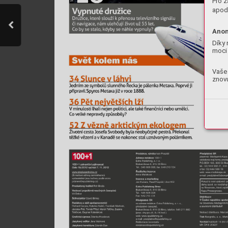
Pro z
apod.
Anon
Díky 
moci 
Vaše 
znovu