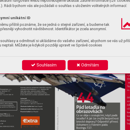
ákladní fungování webu nepotřebujeme ukládat žádné informace (tzv. cookie
). Rádi bychom vás ale požádali o souhlas s uložením volitelných informací:
ymní unikátní ID
němu příště poznáme, že se jedná o stejné zařízení, a budeme tak
přesněji vyhodnotit návštěvnost. Identifikátor je zcela anonymní.
souhlasy a odmítnutí si ukládáme do vašeho zařízení, abychom se vás už příš
 neptali. Můžete je kdykoli později upravit ve Správě cookies
Souhlasím
Odmítám