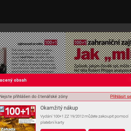
lacený obsah
Nejste přihlášen do čtenářské zóny
Přihlásit s
st o souhlas s ukládáním volitelných informací
Okamžitý nákup
Vydání 100+1 ZZ 19/2012 můžete zakoupit pomocí
platební karty