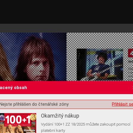
lacený obsah
st o souhlas s ukládáním volitelných informací
Nejste přihlášen do čtenářské zóny
Přihlásit s
Okamžitý nákup
Vydání 100+1 ZZ 18/2025 můžete zakoupit pomocí
platební karty