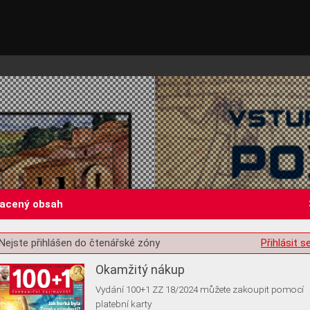
lacený obsah
st o souhlas s ukládáním volitelných informací
Nejste přihlášen do čtenářské zóny
Přihlásit s
Okamžitý nákup
Vydání 100+1 ZZ 18/2024 můžete zakoupit pomocí
platební karty