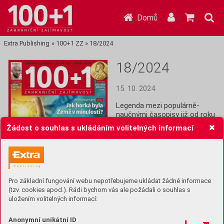
Domů
Extra Publishing
»
100+1 ZZ
»
18/2024
18/2024
15. 10. 2024
Legenda mezi populárně-
naučnými časopisy již od roku 
1964! Stoplusjednička je 
Žádost o souhlas s ukládáním volitelných informací
čtrnáctideník plný informací z 
celého světa: Historie, věda,  
technika, lidé, společnost a 
další zajímavosti.
Pro základní fungování webu nepotřebujeme ukládat žádné informace
Koupit (49 Kč)
(tzv. cookies apod.). Rádi bychom vás ale požádali o souhlas s
uložením volitelných informací:
Předplatit
Anonymní unikátní ID