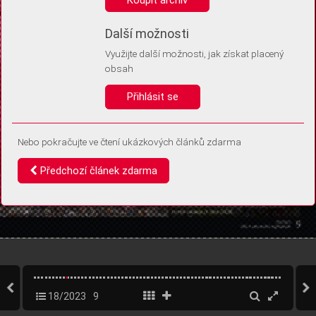
Díky němu příště poznáme, že se jedná o stejné zařízení, a
budeme tak moci přesněji vyhodnotit návštěvnost.
Identifikátor je zcela anonymní.
Další možnosti
Využijte další možnosti, jak získat placený
Vaše souhlasy a odmítnutí si ukládáme do vašeho zařízení, abychom se
obsah
vás už příště znovu neptali. Můžete je kdykoli později upravit ve Správě
cookies
Přihlásit se
Souhlasím
Odmítám
Nebo pokračujte ve čtení ukázkových článků zdarma
Předchozí článek zdarma
18/2023
9