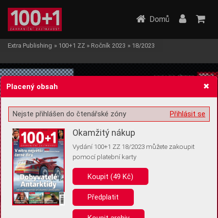
Domů
Extra Publishing
»
100+1 ZZ
»
Ročník 2023
»
18/2023
Placený obsah
Nejste přihlášen do čtenářské zóny
Přihlásit se
Žádost o souhlas s ukládáním volitelných informací
Okamžitý nákup
Vydání 100+1 ZZ 18/2023 můžete zakoupit
pomocí platební karty
Koupit (49 Kč)
Pro základní fungování webu nepotřebujeme ukládat žádné informace
(tzv. cookies apod.). Rádi bychom vás ale požádali o souhlas s
uložením volitelných informací:
Předplatit
Anonymní unikátní ID
Koupit archiv