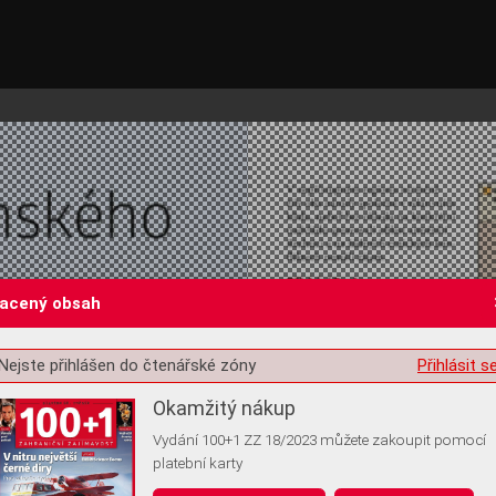
lacený obsah
Nejste přihlášen do čtenářské zóny
Přihlásit s
st o souhlas s ukládáním volitelných informací
Okamžitý nákup
Vydání 100+1 ZZ 18/2023 můžete zakoupit pomocí
platební karty