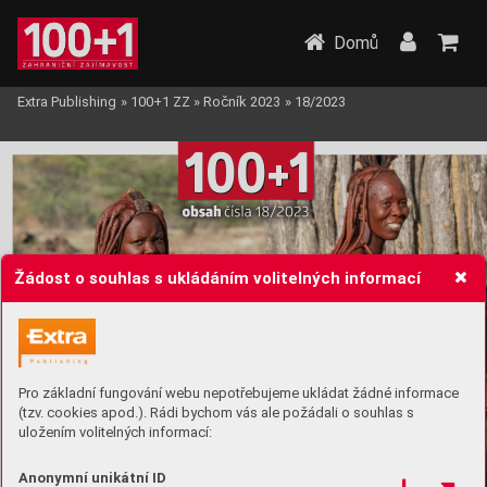
Domů
Extra Publishing
»
100+1 ZZ
»
Ročník 2023
»
18/2023
10
0
1
+
obsah 
čísla 18/2023
Žádost o souhlas s ukládáním volitelných informací
Pro základní fungování webu nepotřebujeme ukládat žádné informace
(tzv. cookies apod.). Rádi bychom vás ale požádali o souhlas s
uložením volitelných informací:
strana
Krásky
 v
červené
Ženy
 etnika Himbů si tvář
e i vlasy
 zkrášlují 
54
Anonymní unikátní ID
okrov
ou hlinkou, která je záro
veň chrání 