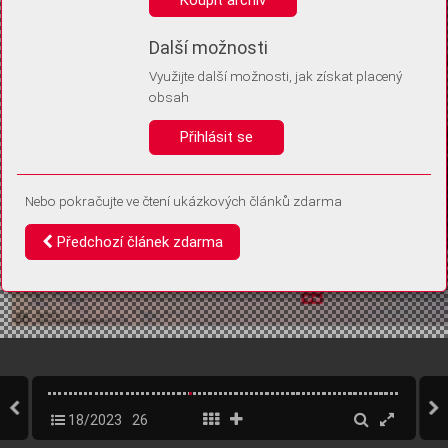
Díky němu příště poznáme, že se jedná o stejné zařízení, a
budeme tak moci přesněji vyhodnotit návštěvnost.
Identifikátor je zcela anonymní.
Další možnosti
Využijte další možnosti, jak získat placený
Vaše souhlasy a odmítnutí si ukládáme do vašeho zařízení, abychom se
obsah
vás už příště znovu neptali. Můžete je kdykoli později upravit ve Správě
cookies
Přihlásit se
Souhlasím
Odmítám
Nebo pokračujte ve čtení ukázkových článků zdarma
Předchozí článek zdarma
18/2023
26