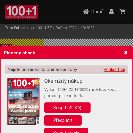
Domů
Extra Publishing
»
100+1 ZZ
»
Ročník 2022
»
18/2022
Placený obsah
Nejste přihlášen do čtenářské zóny
Přihlásit se
Žádost o souhlas s ukládáním volitelných informací
Okamžitý nákup
Vydání 100+1 ZZ 18/2022 můžete zakoupit
pomocí platební karty
Koupit (49 Kč)
Pro základní fungování webu nepotřebujeme ukládat žádné informace
(tzv. cookies apod.). Rádi bychom vás ale požádali o souhlas s
uložením volitelných informací:
Předplatit
Anonymní unikátní ID
Koupit archiv