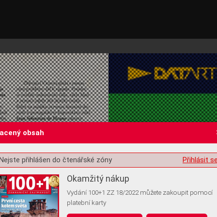
lacený obsah
Nejste přihlášen do čtenářské zóny
Přihlásit s
st o souhlas s ukládáním volitelných informací
Okamžitý nákup
Vydání 100+1 ZZ 18/2022 můžete zakoupit pomocí
platební karty