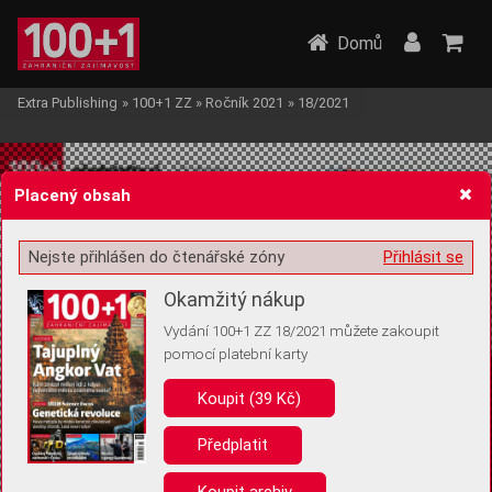
Domů
Extra Publishing
»
100+1 ZZ
»
Ročník 2021
»
18/2021
Placený obsah
Nejste přihlášen do čtenářské zóny
Přihlásit se
Žádost o souhlas s ukládáním volitelných informací
Okamžitý nákup
Vydání 100+1 ZZ 18/2021 můžete zakoupit
pomocí platební karty
Koupit (39 Kč)
Pro základní fungování webu nepotřebujeme ukládat žádné informace
(tzv. cookies apod.). Rádi bychom vás ale požádali o souhlas s
uložením volitelných informací:
Předplatit
Anonymní unikátní ID
Koupit archiv