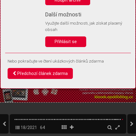
Díky němu příště poznáme, že se jedná o stejné zařízení, a
budeme tak moci přesněji vyhodnotit návštěvnost.
Identifikátor je zcela anonymní.
Další možnosti
Využijte další možnosti, jak získat placený
Vaše souhlasy a odmítnutí si ukládáme do vašeho zařízení, abychom se
obsah
vás už příště znovu neptali. Můžete je kdykoli později upravit ve Správě
cookies
Přihlásit se
Souhlasím
Odmítám
Nebo pokračujte ve čtení ukázkových článků zdarma
Předchozí článek zdarma
18/2021
64