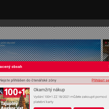
lacený obsah
Nejste přihlášen do čtenářské zóny
Přihlásit s
st o souhlas s ukládáním volitelných informací
Okamžitý nákup
Vydání 100+1 ZZ 18/2021 můžete zakoupit pomocí
platební karty