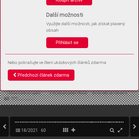
Díky němu příště poznáme, že se jedná o stejné zařízení, a
budeme tak moci přesněji vyhodnotit návštěvnost.
Identifikátor je zcela anonymní.
Další možnosti
Využijte další možnosti, jak získat placený
Vaše souhlasy a odmítnutí si ukládáme do vašeho zařízení, abychom se
obsah
vás už příště znovu neptali. Můžete je kdykoli později upravit ve Správě
cookies
Přihlásit se
Souhlasím
Odmítám
Nebo pokračujte ve čtení ukázkových článků zdarma
Předchozí článek zdarma
18/2021
60