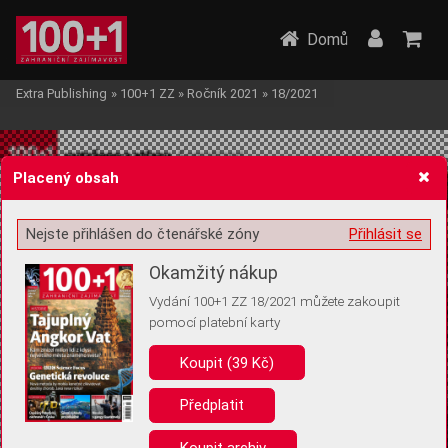
Domů
Extra Publishing
»
100+1 ZZ
»
Ročník 2021
»
18/2021
Placený obsah
Nejste přihlášen do čtenářské zóny
Přihlásit se
Žádost o souhlas s ukládáním volitelných informací
Okamžitý nákup
Vydání 100+1 ZZ 18/2021 můžete zakoupit
pomocí platební karty
Koupit (39 Kč)
Pro základní fungování webu nepotřebujeme ukládat žádné informace
(tzv. cookies apod.). Rádi bychom vás ale požádali o souhlas s
uložením volitelných informací:
Předplatit
Anonymní unikátní ID
Koupit archiv