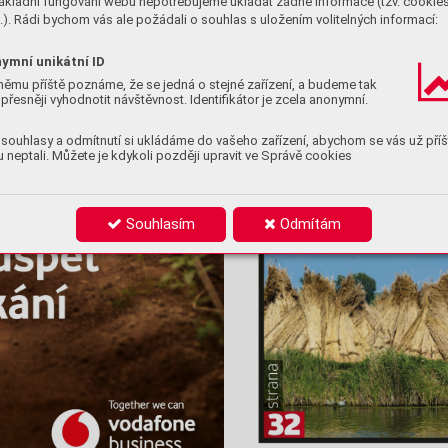
ákladní fungování webu nepotřebujeme ukládat žádné informace (tzv. cookie
). Rádi bychom vás ale požádali o souhlas s uložením volitelných informací:
ymní unikátní ID
němu příště poznáme, že se jedná o stejné zařízení, a budeme tak
přesněji vyhodnotit návštěvnost. Identifikátor je zcela anonymní.
souhlasy a odmítnutí si ukládáme do vašeho zařízení, abychom se vás už příš
 neptali. Můžete je kdykoli později upravit ve Správě cookies
Souhlasím
Odmítám