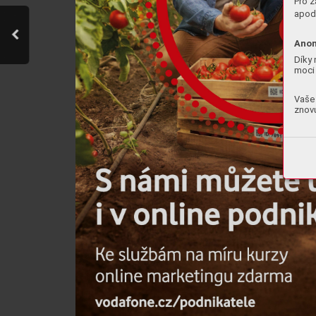
Pro z
apod.
Anon
Díky 
moci 
Vaše 
znovu