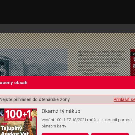
lacený obsah
Nejste přihlášen do čtenářské zóny
Přihlásit s
st o souhlas s ukládáním volitelných informací
Okamžitý nákup
Vydání 100+1 ZZ 18/2021 můžete zakoupit pomocí
platební karty