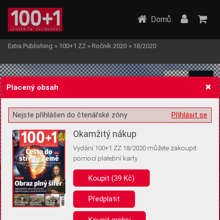
Domů
Extra Publishing
»
100+1 ZZ
»
Ročník 2020
»
18/2020
Placený obsah
Nejste přihlášen do čtenářské zóny
Přihlásit se
Žádost o souhlas s ukládáním volitelných informací
Okamžitý nákup
Vydání 100+1 ZZ 18/2020 můžete zakoupit
pomocí platební karty
Koupit (39 Kč)
Pro základní fungování webu nepotřebujeme ukládat žádné informace
(tzv. cookies apod.). Rádi bychom vás ale požádali o souhlas s
uložením volitelných informací:
Předplatit
Anonymní unikátní ID
Koupit archiv