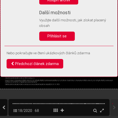
Díky němu příště poznáme, že se jedná o stejné zařízení, a
budeme tak moci přesněji vyhodnotit návštěvnost.
Identifikátor je zcela anonymní.
Další možnosti
Využijte další možnosti, jak získat placený
Vaše souhlasy a odmítnutí si ukládáme do vašeho zařízení, abychom se
obsah
vás už příště znovu neptali. Můžete je kdykoli později upravit ve Správě
cookies
Přihlásit se
Souhlasím
Odmítám
Nebo pokračujte ve čtení ukázkových článků zdarma
Předchozí článek zdarma
18/2020
68