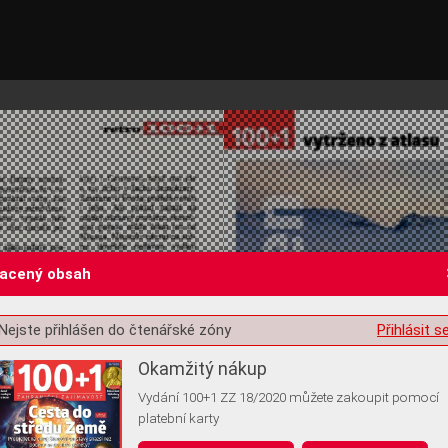
lacený obsah
Nejste přihlášen do čtenářské zóny
Přihlásit s
st o souhlas s ukládáním volitelných informací
Okamžitý nákup
Vydání 100+1 ZZ 18/2020 můžete zakoupit pomocí
platební karty