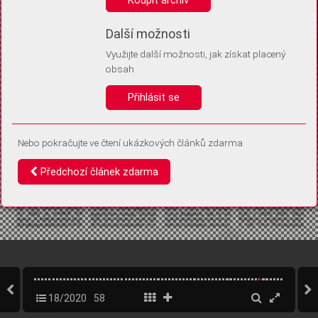
Díky němu příště poznáme, že se jedná o stejné zařízení, a
budeme tak moci přesněji vyhodnotit návštěvnost.
Identifikátor je zcela anonymní.
Další možnosti
Využijte další možnosti, jak získat placený
Vaše souhlasy a odmítnutí si ukládáme do vašeho zařízení, abychom se
obsah
vás už příště znovu neptali. Můžete je kdykoli později upravit ve Správě
cookies
Přihlásit se
Souhlasím
Odmítám
Nebo pokračujte ve čtení ukázkových článků zdarma
Předchozí článek zdarma
18/2020
58