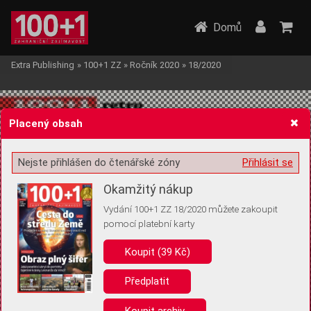
Domů
Extra Publishing
»
100+1 ZZ
»
Ročník 2020
»
18/2020
Placený obsah
Nejste přihlášen do čtenářské zóny
Přihlásit se
Žádost o souhlas s ukládáním volitelných informací
Okamžitý nákup
Vydání 100+1 ZZ 18/2020 můžete zakoupit
pomocí platební karty
Koupit (39 Kč)
Pro základní fungování webu nepotřebujeme ukládat žádné informace
(tzv. cookies apod.). Rádi bychom vás ale požádali o souhlas s
uložením volitelných informací:
Předplatit
Anonymní unikátní ID
Koupit archiv